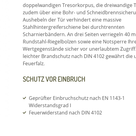
doppelwandigen Tresorkorpus, die dreiwandige T
zudem über eine Bohr- und Schneidbrennsicheru
Aushebeln der Tür verhindert eine massive
Stahlhintergreiferschiene bei durchtrennten
Scharnierbändern. An drei Seiten verriegeln 40 
Rundstahl-Riegelbolzen sowie eine Notsperre Ihr
Wertgegenstände sicher vor unerlaubtem Zugriff.
leichter Brandschutz nach DIN 4102 gewährt die
Feuerfalz.
SCHUTZ VOR EINBRUCH
Geprüfter Einbruchschutz nach EN 1143-1
Widerstandsgrad I
Feuerwiderstand nach DIN 4102
Versicherungsschutz Einbruch/Diebstahl
(gewerblich/privat): € 20.000/€ 65.000*
* Unverbindliche Richtwerte. Ihr Sachversicherer gibt genaue A