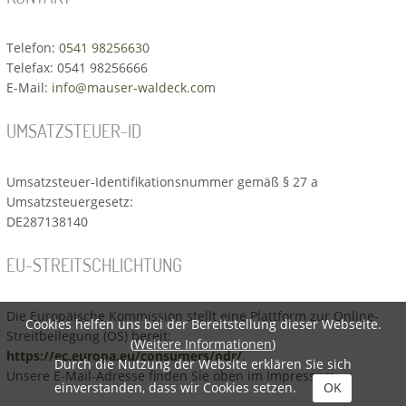
Telefon:
0541 98256630
Telefax: 0541 98256666
E-Mail:
info@mauser-waldeck.com
UMSATZSTEUER-ID
Umsatzsteuer-Identifikationsnummer gemäß § 27 a
Umsatzsteuergesetz:
DE287138140
EU-STREITSCHLICHTUNG
Die Europäische Kommission stellt eine Plattform zur Online-
Cookies helfen uns bei der Bereitstellung dieser Webseite.
Streitbeilegung (OS) bereit:
(
Weitere Informationen
)
https://ec.europa.eu/consumers/odr/
.
Durch die Nutzung der Website erklären Sie sich
Unsere E-Mail-Adresse finden Sie oben im Impressum.
einverstanden, dass wir Cookies setzen.
OK