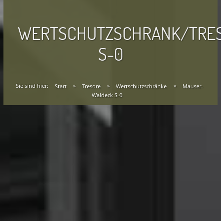
WERTSCHUTZSCHRANK/TRE
S-0
Sie sind hier:
Start
»
Tresore
»
Wertschutzschränke
»
Mauser-
Waldeck S-0