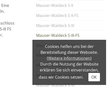
 Eine
Mauser-Waldeck S-II
ln.
Mauser-Waldeck S-II-FS
sschloss
Mauser-Waldeck S-III
-III FS
r,
Mauser-Waldeck S-III-FS
Mauser-Waldeck S-IV
Cookies helfen uns bei der
Bereitstellung dieser Webseite.
Mauser-Waldeck S-IV KB
(
Weitere Informationen
)
Durch die Nutzung der Website
Mauser-Waldeck S-V
erklären Sie sich einverstanden,
Mauser-Waldeck S-V KB
dass wir Cookies setzen.
OK
Mauser-Waldeck S-VI
uskunft.