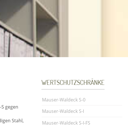
WERTSCHUTZSCHRÄNKE
Mauser-Waldeck S-0
B-S gegen
Mauser-Waldeck S-I
igen Stahl,
Mauser-Waldeck S-I-FS