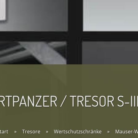
TPANZER / TRESOR S-II
tart
»
Tresore
»
Wertschutzschränke
»
Mauser-Wa