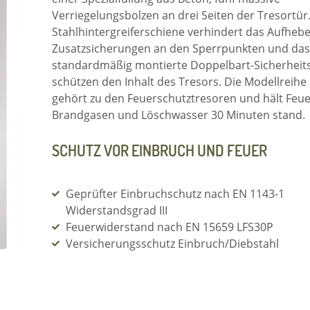
Verriegelungsbolzen an drei Seiten der Tresortür.
Stahlhintergreiferschiene verhindert das Aufhebe
Zusatzsicherungen an den Sperrpunkten und das
standardmäßig montierte Doppelbart-Sicherheit
schützen den Inhalt des Tresors. Die Modellreihe S
gehört zu den Feuerschutztresoren und hält Feue
Brandgasen und Löschwasser 30 Minuten stand.
SCHUTZ VOR EINBRUCH UND FEUER
Geprüfter Einbruchschutz nach EN 1143-1
Widerstandsgrad III
Feuerwiderstand nach EN 15659 LFS30P
Versicherungsschutz Einbruch/Diebstahl
(gewerblich/privat): € 100.000/€ 200.000*
* Unverbindliche Richtwerte. Ihr Sachversicherer gibt genaue A