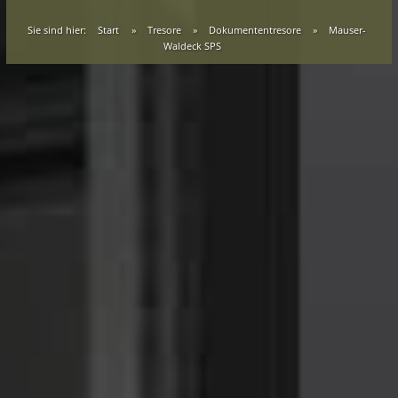
Sie sind hier:
Start
»
Tresore
»
Dokumententresore
»
Mauser-
Waldeck SPS